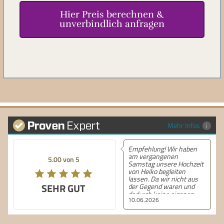
Hier Preis berechnen &
unverbindlich anfragen
Mehr Infos
Empfehlung! Wir haben
Empfehlung! Super
am vergangenen
Stimmung
5.00 von 5
Samstag unsere Hochzeit
von Heiko begleiten
lassen. Da wir nicht aus
T
SEHR GUT
der Gegend waren und
dadurch keine eigenen
10.06.2026
06.06.2026
Erfahrungen mit lokalen
DJs im Auswahlprozess
nutzen konnten, mussten
wir uns ’blind’ auf