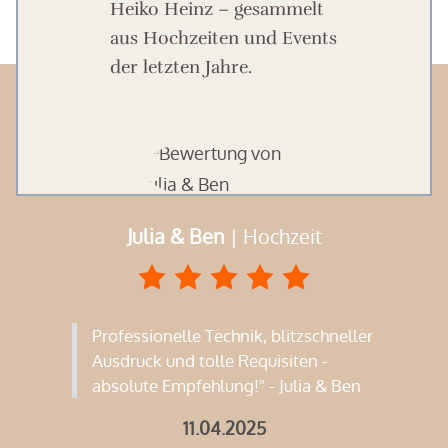
Heiko Heinz – gesammelt
aus Hochzeiten und Events
der letzten Jahre.
Julia & Ben
| Hochzeit
chzeit
Professionelle Technik, blitzschneller
Ausdruck und tolle Requisiten -
absolute Empfehlung!" - Julia & Ben
11.04.2025
 sehr
„Amb