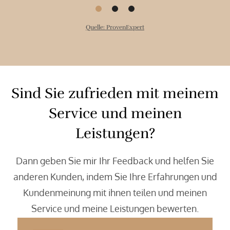
Musi
hrung
hat
Quelle: ProvenExpert
iele
gepa
nd
 waren
n Heinz
Sind Sie zufrieden mit meinem
Service und meinen
Leistungen?
Dann geben Sie mir Ihr Feedback und helfen Sie
anderen Kunden, indem Sie Ihre Erfahrungen und
Kundenmeinung mit ihnen teilen und meinen
Service und meine Leistungen bewerten.